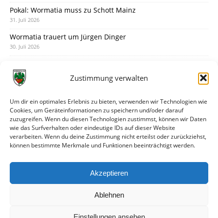
Pokal: Wormatia muss zu Schott Mainz
31. Juli 2026
Wormatia trauert um Jürgen Dinger
30. Juli 2026
Deine Spielminute: 89+1
28. Juli 2026
Zustimmung verwalten
Neuer Rückensponsor
28. Juli 2026
Um dir ein optimales Erlebnis zu bieten, verwenden wir Technologien wie
Cookies, um Geräteinformationen zu speichern und/oder darauf
Neue Podcast-Folge: So tickt Björn!
zuzugreifen. Wenn du diesen Technologien zustimmst, können wir Daten
27. Juli 2026
wie das Surfverhalten oder eindeutige IDs auf dieser Website
verarbeiten. Wenn du deine Zustimmung nicht erteilst oder zurückziehst,
Eindrücke vom Stadionfest
können bestimmte Merkmale und Funktionen beeinträchtigt werden.
27. Juli 2026
Unterhaltsamer Abschlusstest mit später Niederlage
Akzeptieren
25. Juli 2026
Ablehnen
Einstellungen ansehen