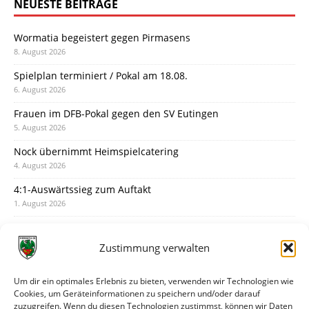
NEUESTE BEITRÄGE
Wormatia begeistert gegen Pirmasens
8. August 2026
Spielplan terminiert / Pokal am 18.08.
6. August 2026
Frauen im DFB-Pokal gegen den SV Eutingen
5. August 2026
Nock übernimmt Heimspielcatering
4. August 2026
4:1-Auswärtssieg zum Auftakt
1. August 2026
Pokal: Wormatia muss zu Schott Mainz
31. Juli 2026
Zustimmung verwalten
Wormatia trauert um Jürgen Dinger
30. Juli 2026
Um dir ein optimales Erlebnis zu bieten, verwenden wir Technologien wie
Cookies, um Geräteinformationen zu speichern und/oder darauf
Deine Spielminute: 89+1
zuzugreifen. Wenn du diesen Technologien zustimmst, können wir Daten