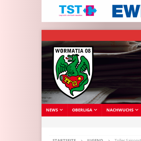
NEWS
OBERLIGA
NACHWUCHS
STARTSEITE
JUGEND
Toller Saisons