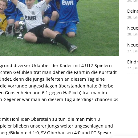
30. Jul
Dein
28. Jul
Neue
28. Jul
Neue 
27. Jul
Eind
grund diverser Urlauber der Kader mit 4 U12-Spielern
27. Jul
chten Gefühlen trat man daher die Fahrt in die Kurstadt
ndet, denn die Jungs lieferten an diesem Tag eine
ie Vorrunde ungeschlagen überstanden hatte (hierbei
gen Gonsenheim und 6:1 gegen Haßloch) traf man im
en Gegener war man an diesem Tag allerdings chancenlos
 mit Hohl Idar-Oberstein zu tun, die man mit 1:0
pieler blieben unserer Jungs weiter ungeschlagen und
nberg/Birkenfeld 1:0, SV Oberhausen 4:0 und FC Speyer