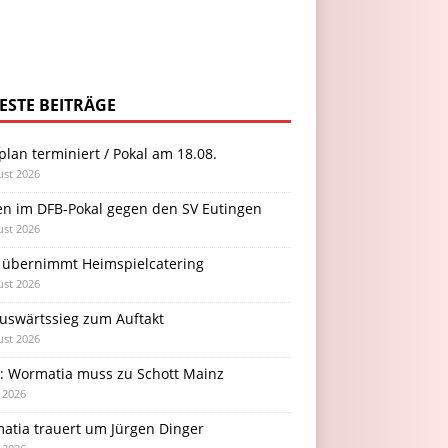
ESTE BEITRÄGE
plan terminiert / Pokal am 18.08.
ust 2026
en im DFB-Pokal gegen den SV Eutingen
ust 2026
 übernimmt Heimspielcatering
ust 2026
Auswärtssieg zum Auftakt
ust 2026
l: Wormatia muss zu Schott Mainz
i 2026
atia trauert um Jürgen Dinger