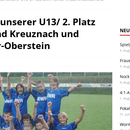
 unserer U13/ 2. Platz
ad Kreuznach und
NEU
r-Oberstein
Spiel
6. Aug
Frau
5. Aug
Nock
4. Aug
4:1-
1. Aug
Poka
31. Jul
Worm