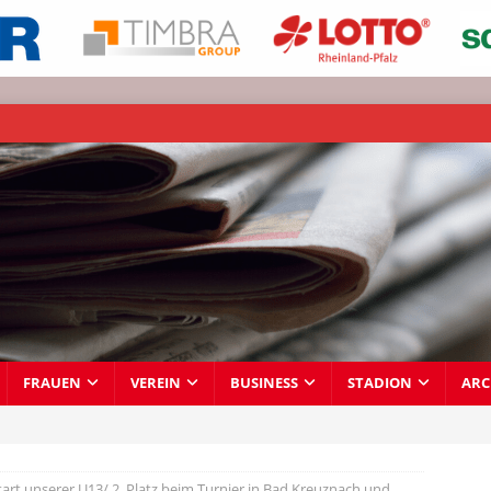
FRAUEN
VEREIN
BUSINESS
STADION
ARC
tart unserer U13/ 2. Platz beim Turnier in Bad Kreuznach und