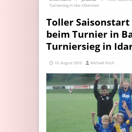
Turniersieg in Idar-Oberstein
Toller Saisonstart
beim Turnier in B
Turniersieg in Ida
10. August 2010
Michael Hoch