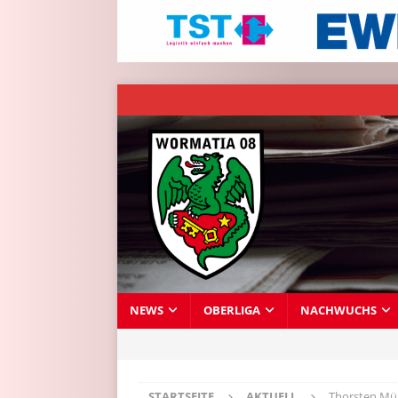
NEWS
OBERLIGA
NACHWUCHS
STARTSEITE
AKTUELL
Thorsten Mül