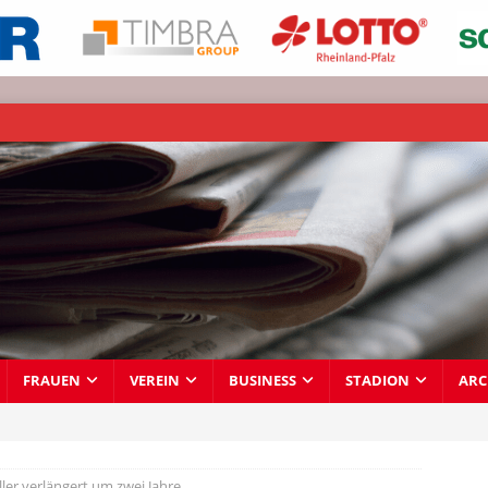
FRAUEN
VEREIN
BUSINESS
STADION
ARC
ler verlängert um zwei Jahre