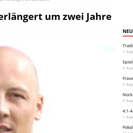
erlängert um zwei Jahre
NEU
Trad
7. Aug
Spiel
6. Aug
Frau
5. Aug
Nock
4. Aug
4:1-
1. Aug
Poka