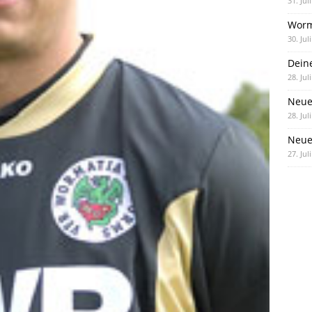
31. Jul
Worm
30. Jul
Dein
28. Jul
Neue
28. Jul
Neue 
27. Jul