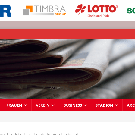
FRAUEN
VEREIN
BUSINESS
STADION
ARC
er kandidiert nicht mehr für Vorstandsamt