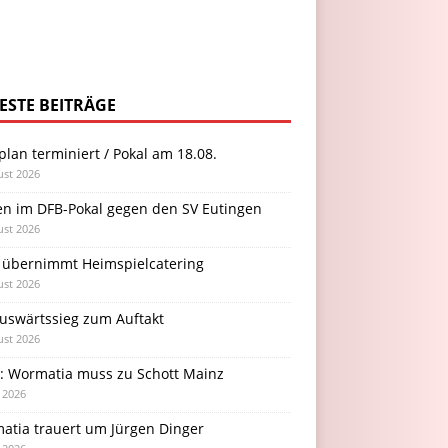
ESTE BEITRÄGE
plan terminiert / Pokal am 18.08.
ust 2026
en im DFB-Pokal gegen den SV Eutingen
ust 2026
 übernimmt Heimspielcatering
ust 2026
Auswärtssieg zum Auftakt
ust 2026
l: Wormatia muss zu Schott Mainz
i 2026
atia trauert um Jürgen Dinger