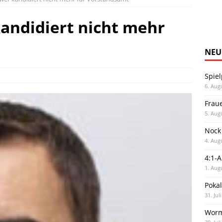
andidiert nicht mehr
NEU
Spiel
6. Aug
Frau
5. Aug
Nock
4. Aug
4:1-
1. Aug
Poka
31. Jul
Worm