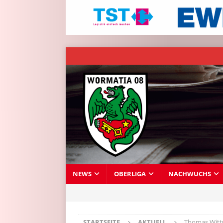
NEWS
OBERLIGA
NACHWUCHS
STARTSEITE
AKTUELL
Thomas Wittw