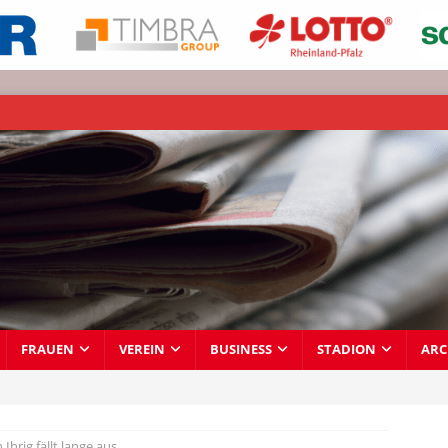
FRAUEN
VEREIN
BUSINESS
STADION
ARC
 Ihrig fällt lange aus