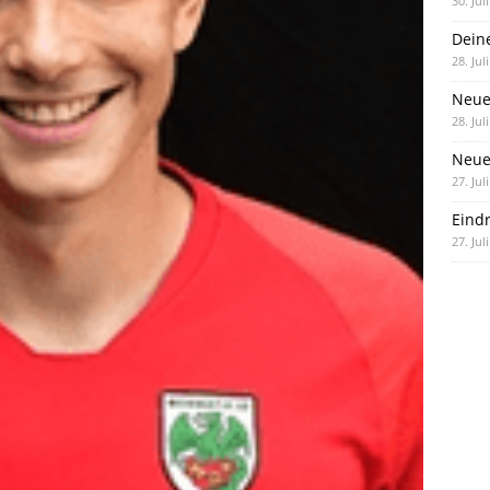
30. Jul
Dein
28. Jul
Neue
28. Jul
Neue 
27. Jul
Eind
27. Jul