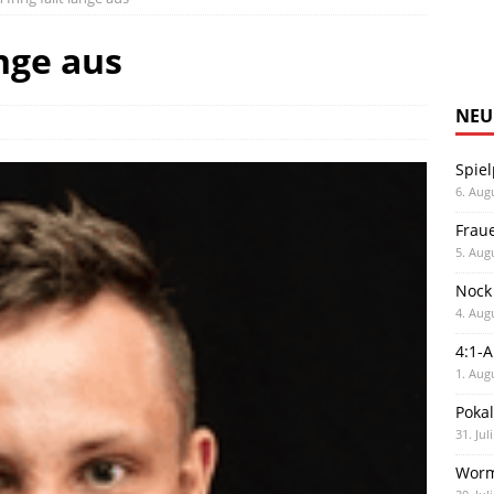
ange aus
NEU
Spiel
6. Aug
Frau
5. Aug
Nock
4. Aug
4:1-
1. Aug
Poka
31. Jul
Worm