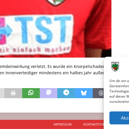
remdeinwirkung verletzt. Es wurde ein Knorpelschaden
den Innenverteidiger mindestens ein halbes Jahr außer
Um dir ein 
Geräteinfor
Technologie
auf dieser 
zurückziehs
Akz
IMPRESSUM
KONTAKTFORMULAR
D