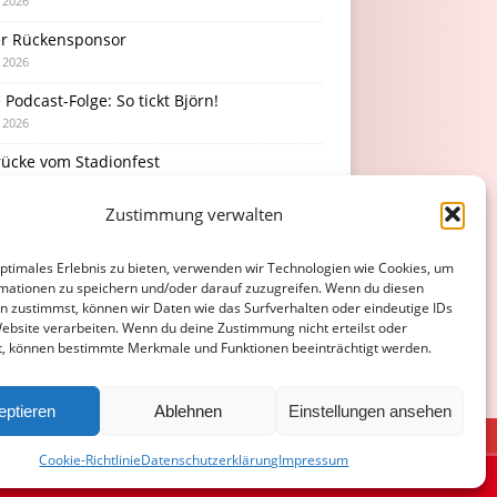
i 2026
r Rückensponsor
i 2026
Podcast-Folge: So tickt Björn!
i 2026
rücke vom Stadionfest
i 2026
Zustimmung verwalten
rhaltsamer Abschlusstest mit später
erlage
optimales Erlebnis zu bieten, verwenden wir Technologien wie Cookies, um
i 2026
mationen zu speichern und/oder darauf zuzugreifen. Wenn du diesen
n zustimmst, können wir Daten wie das Surfverhalten oder eindeutige IDs
Website verarbeiten. Wenn du deine Zustimmung nicht erteilst oder
t, können bestimmte Merkmale und Funktionen beeinträchtigt werden.
eptieren
Ablehnen
Einstellungen ansehen
ATENSCHUTZERKLÄRUNG
COOKIE-RICHTLINIE (EU)
Cookie-Richtlinie
Datenschutzerklärung
Impressum