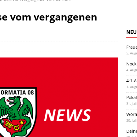
sse vom vergangenen
NEU
Frau
5. Aug
Nock
4. Aug
4:1-
1. Aug
Poka
31. Jul
Worm
30. Jul
Dein