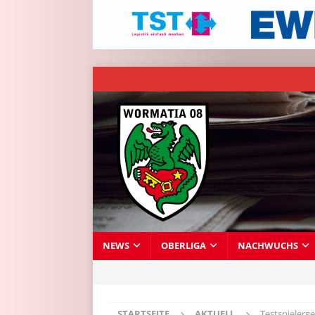
NEWS
OBERLIGA
NACHWUCHS
STARTSEITE
AKTUELL
Testspieler