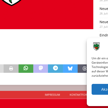
28. Jul
Neue
28. Jul
Neue 
27. Jul
Eind
27. Jul
Unte
Nied
Um dir ein 
25. Jul
Geräteinfor
Technologie
auf dieser 
zurückziehs
Akz
IMPRESSUM
KONTAKTFORMULAR
D