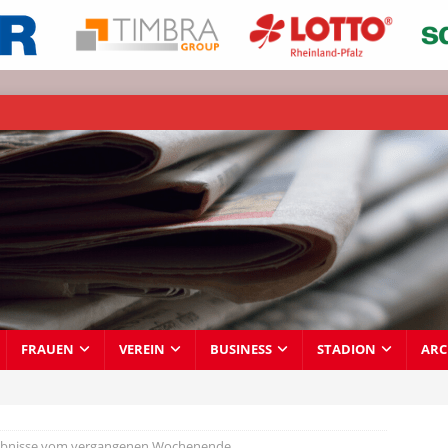
FRAUEN
VEREIN
BUSINESS
STADION
ARC
gebnisse vom vergangenen Wochenende