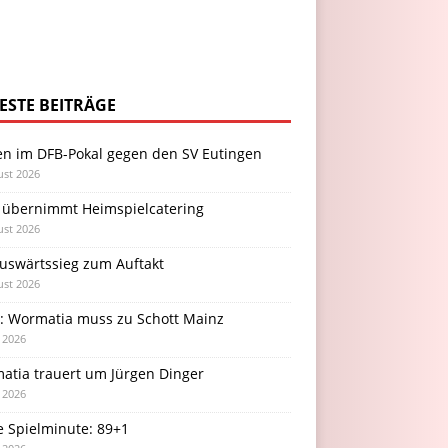
ESTE BEITRÄGE
en im DFB-Pokal gegen den SV Eutingen
ust 2026
 übernimmt Heimspielcatering
ust 2026
Auswärtssieg zum Auftakt
ust 2026
l: Wormatia muss zu Schott Mainz
i 2026
atia trauert um Jürgen Dinger
i 2026
e Spielminute: 89+1