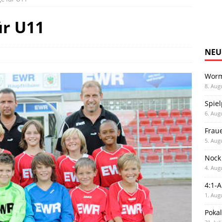
ür U11
NEU
Worm
8. Aug
Spiel
6. Aug
Frau
5. Aug
Nock
4. Aug
4:1-
1. Aug
Poka