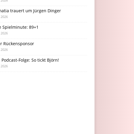
i 2026
atia trauert um Jürgen Dinger
i 2026
e Spielminute: 89+1
i 2026
r Rückensponsor
i 2026
Podcast-Folge: So tickt Björn!
i 2026