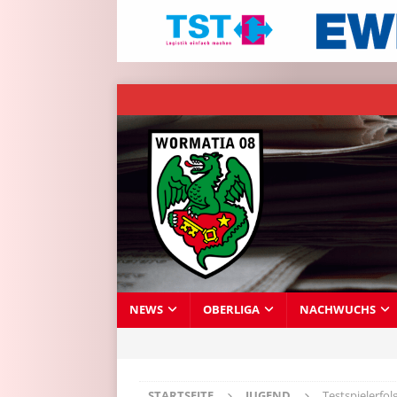
NEWS
OBERLIGA
NACHWUCHS
STARTSEITE
JUGEND
Testspielerfol