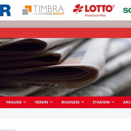
FRAUEN
VEREIN
BUSINESS
STADION
ARC
ge für U11