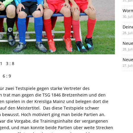
31. Jul
Worm
30. Jul
Dein
28. Jul
Neue
28. Jul
Neue 
1 3 : 8
27. Jul
6 : 9
ür zwei Testspiele gegen starke Vertreter des
len trat man gegen die TSG 1846 Bretzenheim und den
n spielen in der Kreisliga Mainz und belegen dort die
auf den Meistertitel. Das diese Testspiele schwer
ewusst. Hoch motiviert ging man beide Partien an.
ar die Vorgabe, die Trainingsinhalte der vergangenen
end, und man konnte beide Partien über weite Strecken