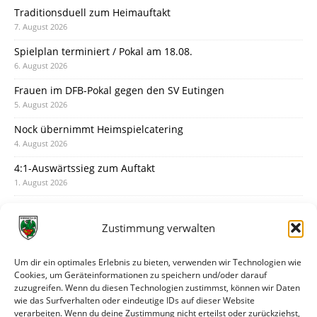
Traditionsduell zum Heimauftakt
7. August 2026
Spielplan terminiert / Pokal am 18.08.
6. August 2026
Frauen im DFB-Pokal gegen den SV Eutingen
5. August 2026
Nock übernimmt Heimspielcatering
4. August 2026
4:1-Auswärtssieg zum Auftakt
1. August 2026
Pokal: Wormatia muss zu Schott Mainz
31. Juli 2026
Zustimmung verwalten
Wormatia trauert um Jürgen Dinger
30. Juli 2026
Um dir ein optimales Erlebnis zu bieten, verwenden wir Technologien wie
Cookies, um Geräteinformationen zu speichern und/oder darauf
Deine Spielminute: 89+1
zuzugreifen. Wenn du diesen Technologien zustimmst, können wir Daten
28. Juli 2026
wie das Surfverhalten oder eindeutige IDs auf dieser Website
verarbeiten. Wenn du deine Zustimmung nicht erteilst oder zurückziehst,