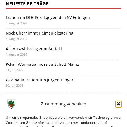
NEUESTE BEITRÄGE
Frauen im DFB-Pokal gegen den SV Eutingen
5. August 2026
Nock übernimmt Heimspielcatering
4. August 2026
4:1-Auswärtssieg zum Auftakt
1. August 2026
Pokal: Wormatia muss zu Schott Mainz
31. Juli 2026
Wormatia trauert um Jürgen Dinger
30. Juli 2026
Deine Spielminute: 89+1
28. Juli 2026
Zustimmung verwalten
Neuer Rückensponsor
28. Juli 2026
Um dir ein optimales Erlebnis zu bieten, verwenden wir Technologien wie
Cookies, um Geräteinformationen zu speichern und/oder darauf
Neue Podcast-Folge: So tickt Björn!