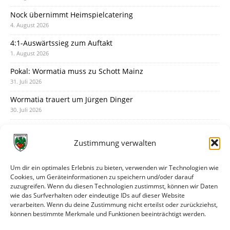
Nock übernimmt Heimspielcatering
4. August 2026
4:1-Auswärtssieg zum Auftakt
1. August 2026
Pokal: Wormatia muss zu Schott Mainz
31. Juli 2026
Wormatia trauert um Jürgen Dinger
30. Juli 2026
Deine Spielminute: 89+1
28. Juli 2026
Zustimmung verwalten
Neuer Rückensponsor
28. Juli 2026
Um dir ein optimales Erlebnis zu bieten, verwenden wir Technologien wie
Cookies, um Geräteinformationen zu speichern und/oder darauf
Neue Podcast-Folge: So tickt Björn!
zuzugreifen. Wenn du diesen Technologien zustimmst, können wir Daten
27. Juli 2026
wie das Surfverhalten oder eindeutige IDs auf dieser Website
verarbeiten. Wenn du deine Zustimmung nicht erteilst oder zurückziehst,
Eindrücke vom Stadionfest
können bestimmte Merkmale und Funktionen beeinträchtigt werden.
27. Juli 2026