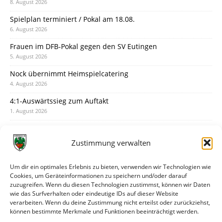
8. August 2026
Spielplan terminiert / Pokal am 18.08.
6. August 2026
Frauen im DFB-Pokal gegen den SV Eutingen
5. August 2026
Nock übernimmt Heimspielcatering
4. August 2026
4:1-Auswärtssieg zum Auftakt
1. August 2026
Pokal: Wormatia muss zu Schott Mainz
31. Juli 2026
Zustimmung verwalten
Wormatia trauert um Jürgen Dinger
30. Juli 2026
Um dir ein optimales Erlebnis zu bieten, verwenden wir Technologien wie
Cookies, um Geräteinformationen zu speichern und/oder darauf
Deine Spielminute: 89+1
zuzugreifen. Wenn du diesen Technologien zustimmst, können wir Daten
28. Juli 2026
wie das Surfverhalten oder eindeutige IDs auf dieser Website
verarbeiten. Wenn du deine Zustimmung nicht erteilst oder zurückziehst,
Neuer Rückensponsor
können bestimmte Merkmale und Funktionen beeinträchtigt werden.
28. Juli 2026