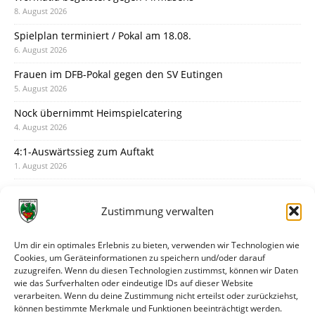
8. August 2026
Spielplan terminiert / Pokal am 18.08.
6. August 2026
Frauen im DFB-Pokal gegen den SV Eutingen
5. August 2026
Nock übernimmt Heimspielcatering
4. August 2026
4:1-Auswärtssieg zum Auftakt
1. August 2026
Pokal: Wormatia muss zu Schott Mainz
31. Juli 2026
Zustimmung verwalten
Wormatia trauert um Jürgen Dinger
30. Juli 2026
Um dir ein optimales Erlebnis zu bieten, verwenden wir Technologien wie
Cookies, um Geräteinformationen zu speichern und/oder darauf
Deine Spielminute: 89+1
zuzugreifen. Wenn du diesen Technologien zustimmst, können wir Daten
28. Juli 2026
wie das Surfverhalten oder eindeutige IDs auf dieser Website
verarbeiten. Wenn du deine Zustimmung nicht erteilst oder zurückziehst,
Neuer Rückensponsor
können bestimmte Merkmale und Funktionen beeinträchtigt werden.