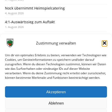
Nock übernimmt Heimspielcatering
4. August 2026
4:1-Auswärtssieg zum Auftakt
1. August 2026
Pokal: Wormatia muss zu Schott Mainz
31. Juli 2026
Zustimmung verwalten
Wormatia trauert um Jürgen Dinger
30. Juli 2026
Um dir ein optimales Erlebnis zu bieten, verwenden wir Technologien wie
Cookies, um Geräteinformationen zu speichern und/oder darauf
Deine Spielminute: 89+1
zuzugreifen. Wenn du diesen Technologien zustimmst, können wir Daten
28. Juli 2026
wie das Surfverhalten oder eindeutige IDs auf dieser Website
verarbeiten. Wenn du deine Zustimmung nicht erteilst oder zurückziehst,
Neuer Rückensponsor
können bestimmte Merkmale und Funktionen beeinträchtigt werden.
28. Juli 2026
Neue Podcast-Folge: So tickt Björn!
Akzeptieren
27. Juli 2026
Ablehnen