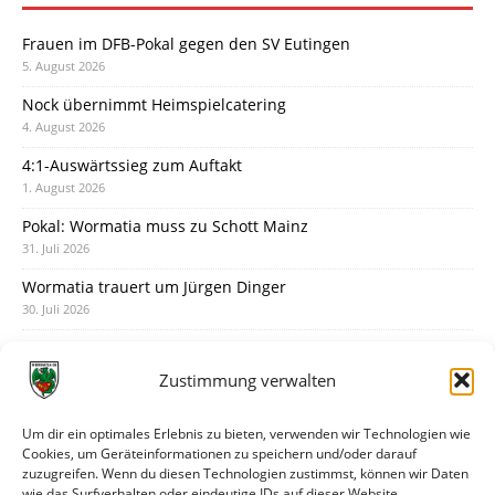
Frauen im DFB-Pokal gegen den SV Eutingen
5. August 2026
Nock übernimmt Heimspielcatering
4. August 2026
4:1-Auswärtssieg zum Auftakt
1. August 2026
Pokal: Wormatia muss zu Schott Mainz
31. Juli 2026
Wormatia trauert um Jürgen Dinger
30. Juli 2026
Deine Spielminute: 89+1
28. Juli 2026
Zustimmung verwalten
Neuer Rückensponsor
28. Juli 2026
Um dir ein optimales Erlebnis zu bieten, verwenden wir Technologien wie
Cookies, um Geräteinformationen zu speichern und/oder darauf
Neue Podcast-Folge: So tickt Björn!
zuzugreifen. Wenn du diesen Technologien zustimmst, können wir Daten
27. Juli 2026
wie das Surfverhalten oder eindeutige IDs auf dieser Website