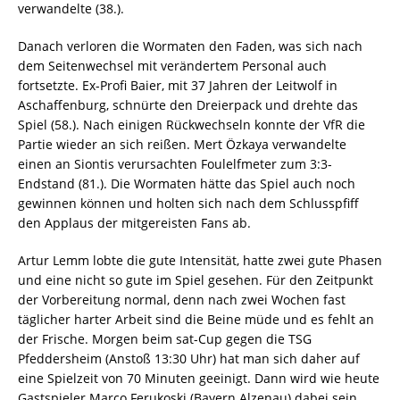
verwandelte (38.).
Danach verloren die Wormaten den Faden, was sich nach
dem Seitenwechsel mit verändertem Personal auch
fortsetzte. Ex-Profi Baier, mit 37 Jahren der Leitwolf in
Aschaffenburg, schnürte den Dreierpack und drehte das
Spiel (58.). Nach einigen Rückwechseln konnte der VfR die
Partie wieder an sich reißen. Mert Özkaya verwandelte
einen an Siontis verursachten Foulelfmeter zum 3:3-
Endstand (81.). Die Wormaten hätte das Spiel auch noch
gewinnen können und holten sich nach dem Schlusspfiff
den Applaus der mitgereisten Fans ab.
Artur Lemm lobte die gute Intensität, hatte zwei gute Phasen
und eine nicht so gute im Spiel gesehen. Für den Zeitpunkt
der Vorbereitung normal, denn nach zwei Wochen fast
täglicher harter Arbeit sind die Beine müde und es fehlt an
der Frische. Morgen beim sat-Cup gegen die TSG
Pfeddersheim (Anstoß 13:30 Uhr) hat man sich daher auf
eine Spielzeit von 70 Minuten geeinigt. Dann wird wie heute
Gastspieler Marco Ferukoski (Bayern Alzenau) dabei sein.