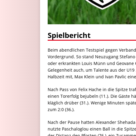
Spielbericht
Beim abendlichen Testspiel gegen Verbandsl
Vordergrund. So stand Neuzugang Stefano M
oder erkrankten Louis Münn und Geovane Ol
Gelegenheit auch, um Talente aus der U19 z
Halbzeit mit, Max Klein und Ivan Pavlic ein
Nach Pass von Felix Hache in die Spitze tr
einen Torerfolg bejubeln (11.). Die Gäste 
kläglich drüber (31.). Wenige Minuten spä
zum 2:0 (36.).
Nach der Pause hatten Alexander Shehada (5
nutzte Paschaloglou einen Ball in die Spitz
der Distanz den Pfosten (76.), ein Zusamme