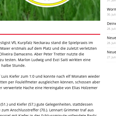
31. Jul
Worm
30. Jul
Dein
28. Jul
Neue
igist VfL Kurpfalz Neckarau stand die Spielpraxis im
28. Jul
aier erstmals auf dem Platz und die zuletzt verletzten
Neue 
iveira Damaceno. Aber Peter Tretter nutzte die
27. Jul
u testen. Marlon Ludwig und Evzi Saiti wirkten eine
e halbe Stunde.
af Luis Kiefer zum 1:0 und konnte nach elf Monaten wieder
hätten per Foulelfmeter ausgleichen können, schossen aber
ter verwertete Hache eine Hereingabe von Elias Holzemer
1.) und Kiefer (57.) gute Gelegenheiten, stattdessen
e zum Anschlusstreffer (70.). Lennart Grimmer traf aus
nspiel mit Kiefer in der Schlussminute vollendete Pavlic