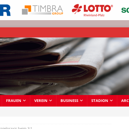
FRAUEN
VEREIN
BUSINESS
STADION
ARC
Spielpraxis beim 3:1