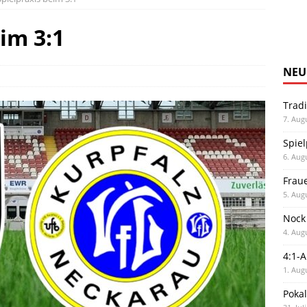
eim 3:1
NEU
Trad
7. Aug
Spiel
6. Aug
Frau
5. Aug
Nock
4. Aug
4:1-
1. Aug
Poka