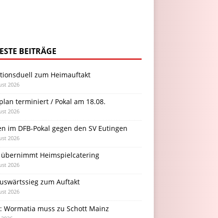
ESTE BEITRÄGE
itionsduell zum Heimauftakt
ust 2026
plan terminiert / Pokal am 18.08.
ust 2026
en im DFB-Pokal gegen den SV Eutingen
ust 2026
 übernimmt Heimspielcatering
ust 2026
Auswärtssieg zum Auftakt
ust 2026
l: Wormatia muss zu Schott Mainz