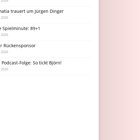
i 2026
atia trauert um Jürgen Dinger
i 2026
e Spielminute: 89+1
i 2026
r Rückensponsor
i 2026
Podcast-Folge: So tickt Björn!
i 2026