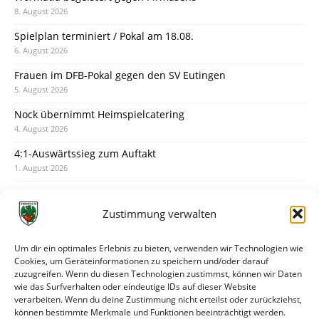
8. August 2026
Spielplan terminiert / Pokal am 18.08.
6. August 2026
Frauen im DFB-Pokal gegen den SV Eutingen
5. August 2026
Nock übernimmt Heimspielcatering
4. August 2026
4:1-Auswärtssieg zum Auftakt
1. August 2026
Pokal: Wormatia muss zu Schott Mainz
31. Juli 2026
Zustimmung verwalten
Wormatia trauert um Jürgen Dinger
30. Juli 2026
Um dir ein optimales Erlebnis zu bieten, verwenden wir Technologien wie
Cookies, um Geräteinformationen zu speichern und/oder darauf
Deine Spielminute: 89+1
zuzugreifen. Wenn du diesen Technologien zustimmst, können wir Daten
28. Juli 2026
wie das Surfverhalten oder eindeutige IDs auf dieser Website
verarbeiten. Wenn du deine Zustimmung nicht erteilst oder zurückziehst,
Neuer Rückensponsor
können bestimmte Merkmale und Funktionen beeinträchtigt werden.