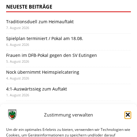
NEUESTE BEITRÄGE
Traditionsduell zum Heimauftakt
7. August 2026
Spielplan terminiert / Pokal am 18.08.
6. August 2026
Frauen im DFB-Pokal gegen den SV Eutingen
5. August 2026
Nock übernimmt Heimspielcatering
4. August 2026
4:1-Auswärtssieg zum Auftakt
1. August 2026
Pokal: Wormatia muss zu Schott Mainz
31. Juli 2026
Zustimmung verwalten
Wormatia trauert um Jürgen Dinger
30. Juli 2026
Um dir ein optimales Erlebnis zu bieten, verwenden wir Technologien wie
Cookies, um Geräteinformationen zu speichern und/oder darauf