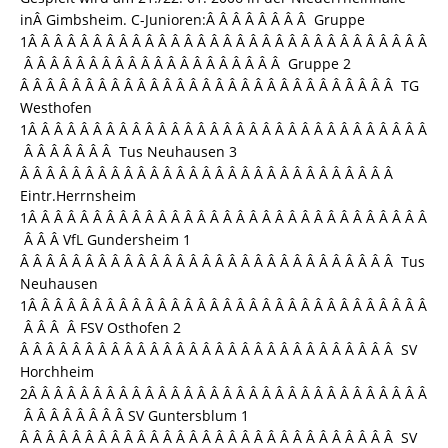
inÂ Gimbsheim. C-Junioren:Â Â Â Â Â Â Â Â Gruppe
1Â Â Â Â Â Â Â Â Â Â Â Â Â Â Â Â Â Â Â Â Â Â Â Â Â Â Â Â Â Â Â
Â Â Â Â Â Â Â Â Â Â Â Â Â Â Â Â Â Â Â Â Gruppe 2
Â Â Â Â Â Â Â Â Â Â Â Â Â Â Â Â Â Â Â Â Â Â Â Â Â Â Â Â Â TG
Westhofen
1Â Â Â Â Â Â Â Â Â Â Â Â Â Â Â Â Â Â Â Â Â Â Â Â Â Â Â Â Â Â Â
Â Â Â Â Â Â Â Tus Neuhausen 3
Â Â Â Â Â Â Â Â Â Â Â Â Â Â Â Â Â Â Â Â Â Â Â Â Â Â Â Â Â
Eintr.Herrnsheim
1Â Â Â Â Â Â Â Â Â Â Â Â Â Â Â Â Â Â Â Â Â Â Â Â Â Â Â Â Â Â Â
Â Â Â VfL Gundersheim 1
Â Â Â Â Â Â Â Â Â Â Â Â Â Â Â Â Â Â Â Â Â Â Â Â Â Â Â Â Â Tus
Neuhausen
1Â Â Â Â Â Â Â Â Â Â Â Â Â Â Â Â Â Â Â Â Â Â Â Â Â Â Â Â Â Â Â
Â Â Â Â FSV Osthofen 2
Â Â Â Â Â Â Â Â Â Â Â Â Â Â Â Â Â Â Â Â Â Â Â Â Â Â Â Â Â SV
Horchheim
2Â Â Â Â Â Â Â Â Â Â Â Â Â Â Â Â Â Â Â Â Â Â Â Â Â Â Â Â Â Â Â
Â Â Â Â Â Â Â Â SV Guntersblum 1
Â Â Â Â Â Â Â Â Â Â Â Â Â Â Â Â Â Â Â Â Â Â Â Â Â Â Â Â Â SV