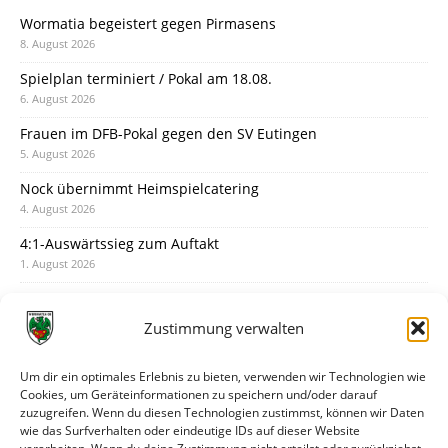
Wormatia begeistert gegen Pirmasens
8. August 2026
Spielplan terminiert / Pokal am 18.08.
6. August 2026
Frauen im DFB-Pokal gegen den SV Eutingen
5. August 2026
Nock übernimmt Heimspielcatering
4. August 2026
4:1-Auswärtssieg zum Auftakt
1. August 2026
Pokal: Wormatia muss zu Schott Mainz
31. Juli 2026
Zustimmung verwalten
Wormatia trauert um Jürgen Dinger
30. Juli 2026
Um dir ein optimales Erlebnis zu bieten, verwenden wir Technologien wie
Cookies, um Geräteinformationen zu speichern und/oder darauf
Deine Spielminute: 89+1
zuzugreifen. Wenn du diesen Technologien zustimmst, können wir Daten
28. Juli 2026
wie das Surfverhalten oder eindeutige IDs auf dieser Website