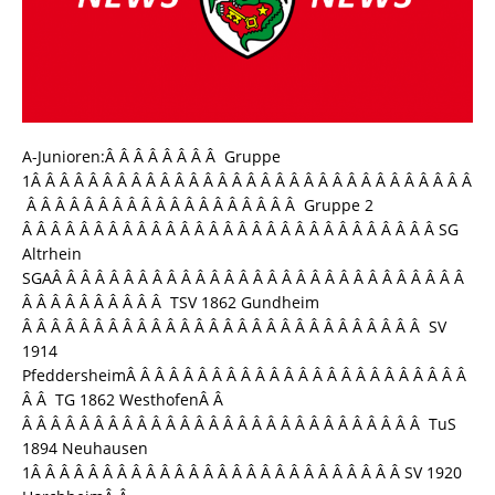
A-Junioren:Â Â Â Â Â Â Â Â Gruppe
1Â Â Â Â Â Â Â Â Â Â Â Â Â Â Â Â Â Â Â Â Â Â Â Â Â Â Â Â Â Â Â
Â Â Â Â Â Â Â Â Â Â Â Â Â Â Â Â Â Â Â Gruppe 2
Â Â Â Â Â Â Â Â Â Â Â Â Â Â Â Â Â Â Â Â Â Â Â Â Â Â Â Â Â SG
Altrhein
SGAÂ Â Â Â Â Â Â Â Â Â Â Â Â Â Â Â Â Â Â Â Â Â Â Â Â Â Â Â Â
Â Â Â Â Â Â Â Â Â Â TSV 1862 Gundheim
Â Â Â Â Â Â Â Â Â Â Â Â Â Â Â Â Â Â Â Â Â Â Â Â Â Â Â Â SV
1914
PfeddersheimÂ Â Â Â Â Â Â Â Â Â Â Â Â Â Â Â Â Â Â Â Â Â Â Â
Â Â TG 1862 WesthofenÂ Â
Â Â Â Â Â Â Â Â Â Â Â Â Â Â Â Â Â Â Â Â Â Â Â Â Â Â Â Â TuS
1894 Neuhausen
1Â Â Â Â Â Â Â Â Â Â Â Â Â Â Â Â Â Â Â Â Â Â Â Â Â Â SV 1920