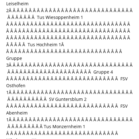
Leiselheim
2Â Â Â Â Â Â Â Â Â Â Â Â Â Â Â Â Â Â Â Â Â Â Â Â Â Â Â Â Â Â Â
Â Â Â Â Â Â Â Tus Wiesoppenheim 1
Â Â Â Â Â Â Â Â Â Â Â Â Â Â Â Â Â Â Â Â Â Â Â Â Â Â Â Â Â Â Â
Â Â Â Â Â Â Â Â Â Â Â Â Â Â Â Â Â Â Â Â Â Â Â Â Â Â Â Â Â Â Â
Â Â Â Â Â Â Â Â Â Â Â Â Â Â Â Â Â Â Â Â Â Â Â Â Â Â Â Â Â Â Â
Â Â Â Â Â Tus Hochheim 1Â
Â Â Â Â Â Â Â Â Â Â Â Â Â Â Â Â Â Â Â Â Â Â Â Â Â Â Â Â Â
Gruppe
3Â Â Â Â Â Â Â Â Â Â Â Â Â Â Â Â Â Â Â Â Â Â Â Â Â Â Â Â Â Â Â
Â Â Â Â Â Â Â Â Â Â Â Â Â Â Â Â Â Â Â Â Â Gruppe 4
Â Â Â Â Â Â Â Â Â Â Â Â Â Â Â Â Â Â Â Â Â Â Â Â Â Â Â Â FSV
Osthofen
1Â Â Â Â Â Â Â Â Â Â Â Â Â Â Â Â Â Â Â Â Â Â Â Â Â Â Â Â Â Â Â
Â Â Â Â Â Â Â Â Â Â SV Guntersblum 2
Â Â Â Â Â Â Â Â Â Â Â Â Â Â Â Â Â Â Â Â Â Â Â Â Â Â Â Â FSV
Abenheim
1Â Â Â Â Â Â Â Â Â Â Â Â Â Â Â Â Â Â Â Â Â Â Â Â Â Â Â Â Â Â Â
Â Â Â Â Â Â Â Â Â Tus Monzernheim 1
Â Â Â Â Â Â Â Â Â Â Â Â Â Â Â Â Â Â Â Â Â Â Â Â Â Â Â Â