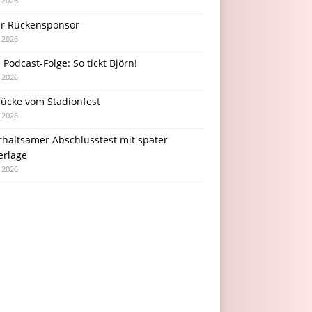
i 2026
r Rückensponsor
i 2026
Podcast-Folge: So tickt Björn!
i 2026
rücke vom Stadionfest
i 2026
rhaltsamer Abschlusstest mit später
erlage
i 2026