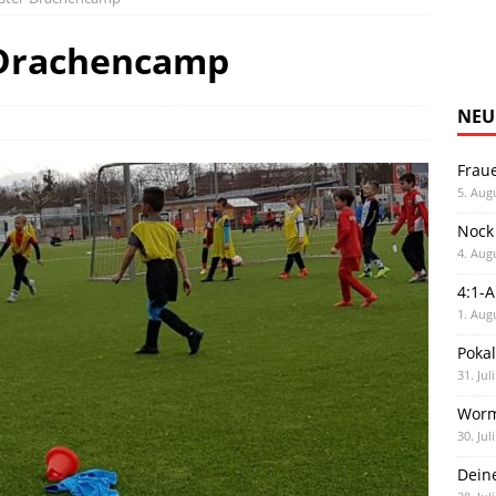
-Drachencamp
NEU
Frau
5. Aug
Nock
4. Aug
4:1-
1. Aug
Poka
31. Jul
Worm
30. Jul
Dein