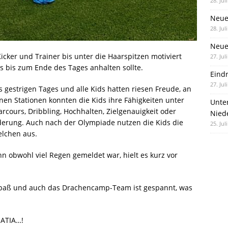
28. Jul
Neue
28. Jul
Neue 
cker und Trainer bis unter die Haarspitzen motiviert
27. Jul
 bis zum Ende des Tages anhalten sollte.
Eind
27. Jul
estrigen Tages und alle Kids hatten riesen Freude, an
nen Stationen konnten die Kids ihre Fähigkeiten unter
Unte
Parcours, Dribbling, Hochhalten, Zielgenauigkeit oder
Nied
derung. Auch nach der Olympiade nutzen die Kids die
25. Jul
elchen aus.
n obwohl viel Regen gemeldet war, hielt es kurz vor
l Spaß und auch das Drachencamp-Team ist gespannt, was
MATIA…!