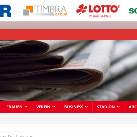
FRAUEN
VEREIN
BUSINESS
STADION
ARC
Oster-Drachencamp