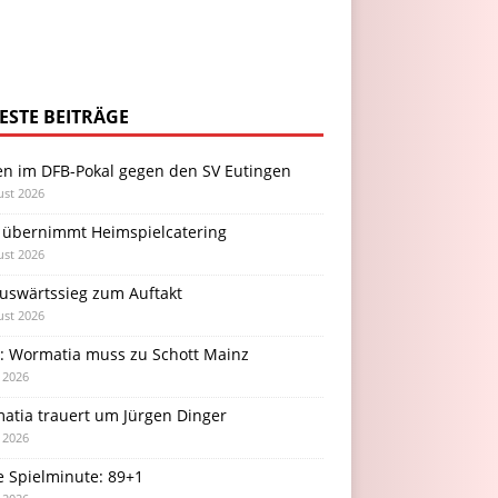
ESTE BEITRÄGE
en im DFB-Pokal gegen den SV Eutingen
ust 2026
 übernimmt Heimspielcatering
ust 2026
Auswärtssieg zum Auftakt
ust 2026
l: Wormatia muss zu Schott Mainz
i 2026
atia trauert um Jürgen Dinger
i 2026
e Spielminute: 89+1