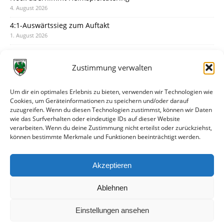
4. August 2026
4:1-Auswärtssieg zum Auftakt
1. August 2026
Pokal: Wormatia muss zu Schott Mainz
31. Juli 2026
Zustimmung verwalten
Wormatia trauert um Jürgen Dinger
30. Juli 2026
Um dir ein optimales Erlebnis zu bieten, verwenden wir Technologien wie
Cookies, um Geräteinformationen zu speichern und/oder darauf
Deine Spielminute: 89+1
zuzugreifen. Wenn du diesen Technologien zustimmst, können wir Daten
28. Juli 2026
wie das Surfverhalten oder eindeutige IDs auf dieser Website
verarbeiten. Wenn du deine Zustimmung nicht erteilst oder zurückziehst,
Neuer Rückensponsor
können bestimmte Merkmale und Funktionen beeinträchtigt werden.
28. Juli 2026
Neue Podcast-Folge: So tickt Björn!
Akzeptieren
27. Juli 2026
Ablehnen
Einstellungen ansehen