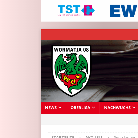
NEWS
OBERLIGA
NACHWUCHS
STARTSEITE
AKTUELL
Sven Jenner