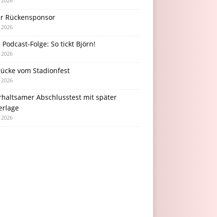
i 2026
r Rückensponsor
i 2026
Podcast-Folge: So tickt Björn!
i 2026
rücke vom Stadionfest
i 2026
rhaltsamer Abschlusstest mit später
erlage
i 2026