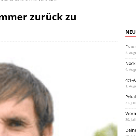
ommer zurück zu
NEU
Frau
5. Aug
Nock
4. Aug
4:1-
1. Aug
Poka
31. Jul
Worm
30. Jul
Dein