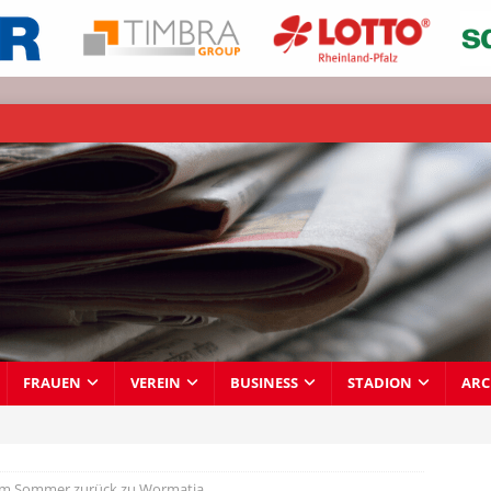
FRAUEN
VEREIN
BUSINESS
STADION
ARC
 im Sommer zurück zu Wormatia