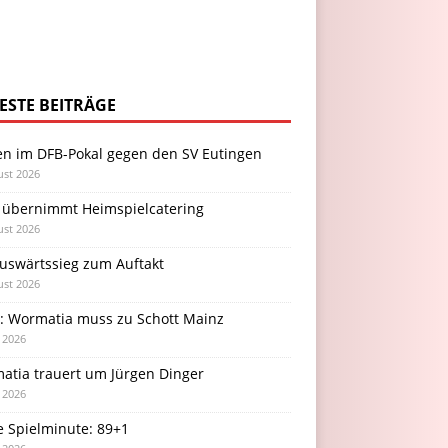
ESTE BEITRÄGE
en im DFB-Pokal gegen den SV Eutingen
ust 2026
 übernimmt Heimspielcatering
ust 2026
Auswärtssieg zum Auftakt
ust 2026
l: Wormatia muss zu Schott Mainz
i 2026
atia trauert um Jürgen Dinger
i 2026
e Spielminute: 89+1