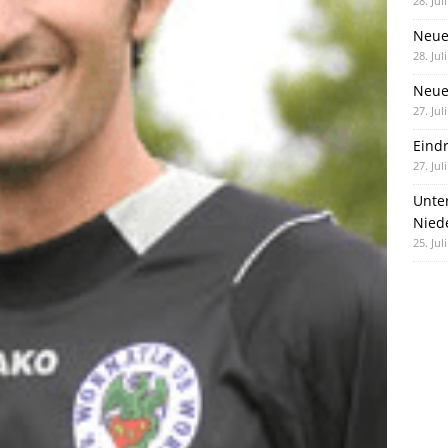
28. Jul
Neue
28. Jul
Neue 
27. Jul
Eind
27. Jul
Unte
Nied
25. Jul