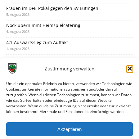
Frauen im DFB-Pokal gegen den SV Eutingen
5. August 2026
Nock übernimmt Heimspielcatering
4. August 2026
4:1-Auswärtssieg zum Auftakt
1. August 2026
Pokal: Wormatia muss zu Schott Mainz
31. Juli 2026
Zustimmung verwalten
Wormatia trauert um Jürgen Dinger
30. Juli 2026
Um dir ein optimales Erlebnis zu bieten, verwenden wir Technologien wie
Cookies, um Geräteinformationen zu speichern und/oder darauf
Deine Spielminute: 89+1
zuzugreifen. Wenn du diesen Technologien zustimmst, können wir Daten
28. Juli 2026
wie das Surfverhalten oder eindeutige IDs auf dieser Website
verarbeiten. Wenn du deine Zustimmung nicht erteilst oder zurückziehst,
Neuer Rückensponsor
können bestimmte Merkmale und Funktionen beeinträchtigt werden.
28. Juli 2026
Neue Podcast-Folge: So tickt Björn!
Akzeptieren
27. Juli 2026