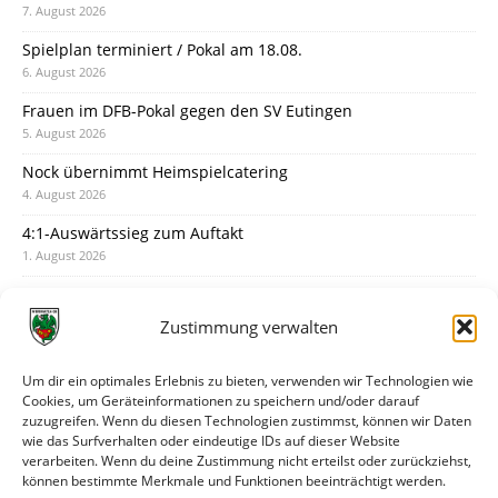
7. August 2026
Spielplan terminiert / Pokal am 18.08.
6. August 2026
Frauen im DFB-Pokal gegen den SV Eutingen
5. August 2026
Nock übernimmt Heimspielcatering
4. August 2026
4:1-Auswärtssieg zum Auftakt
1. August 2026
Pokal: Wormatia muss zu Schott Mainz
31. Juli 2026
Zustimmung verwalten
Wormatia trauert um Jürgen Dinger
30. Juli 2026
Um dir ein optimales Erlebnis zu bieten, verwenden wir Technologien wie
Cookies, um Geräteinformationen zu speichern und/oder darauf
Deine Spielminute: 89+1
zuzugreifen. Wenn du diesen Technologien zustimmst, können wir Daten
28. Juli 2026
wie das Surfverhalten oder eindeutige IDs auf dieser Website
verarbeiten. Wenn du deine Zustimmung nicht erteilst oder zurückziehst,
Neuer Rückensponsor
können bestimmte Merkmale und Funktionen beeinträchtigt werden.