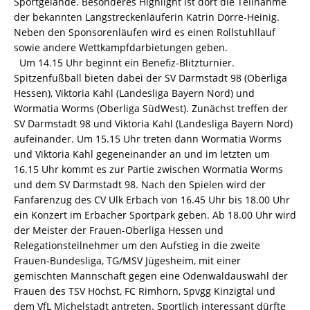
Sportgelände. Besonderes Highlight ist dort die Teilnahme
der bekannten Langstreckenläuferin Katrin Dörre-Heinig.
Neben den Sponsorenläufen wird es einen Rollstuhllauf
sowie andere Wettkampfdarbietungen geben.
Um 14.15 Uhr beginnt ein Benefiz-Blitzturnier.
Spitzenfußball bieten dabei der SV Darmstadt 98 (Oberliga
Hessen), Viktoria Kahl (Landesliga Bayern Nord) und
Wormatia Worms (Oberliga SüdWest). Zunächst treffen der
SV Darmstadt 98 und Viktoria Kahl (Landesliga Bayern Nord)
aufeinander. Um 15.15 Uhr treten dann Wormatia Worms
und Viktoria Kahl gegeneinander an und im letzten um
16.15 Uhr kommt es zur Partie zwischen Wormatia Worms
und dem SV Darmstadt 98. Nach den Spielen wird der
Fanfarenzug des CV Ulk Erbach von 16.45 Uhr bis 18.00 Uhr
ein Konzert im Erbacher Sportpark geben. Ab 18.00 Uhr wird
der Meister der Frauen-Oberliga Hessen und
Relegationsteilnehmer um den Aufstieg in die zweite
Frauen-Bundesliga, TG/MSV Jügesheim, mit einer
gemischten Mannschaft gegen eine Odenwaldauswahl der
Frauen des TSV Höchst, FC Rimhorn, Spvgg Kinzigtal und
dem VfL Michelstadt antreten. Sportlich interessant dürfte