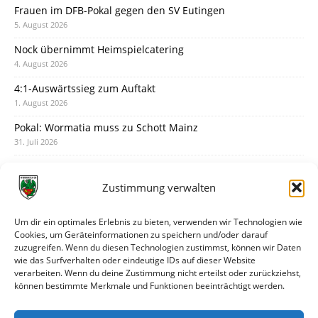
Frauen im DFB-Pokal gegen den SV Eutingen
5. August 2026
Nock übernimmt Heimspielcatering
4. August 2026
4:1-Auswärtssieg zum Auftakt
1. August 2026
Pokal: Wormatia muss zu Schott Mainz
31. Juli 2026
Wormatia trauert um Jürgen Dinger
30. Juli 2026
Zustimmung verwalten
Deine Spielminute: 89+1
28. Juli 2026
Um dir ein optimales Erlebnis zu bieten, verwenden wir Technologien wie
Cookies, um Geräteinformationen zu speichern und/oder darauf
Neuer Rückensponsor
zuzugreifen. Wenn du diesen Technologien zustimmst, können wir Daten
28. Juli 2026
wie das Surfverhalten oder eindeutige IDs auf dieser Website
verarbeiten. Wenn du deine Zustimmung nicht erteilst oder zurückziehst,
Neue Podcast-Folge: So tickt Björn!
können bestimmte Merkmale und Funktionen beeinträchtigt werden.
27. Juli 2026