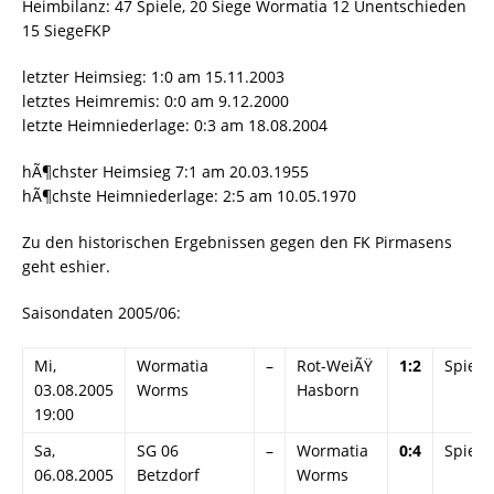
Heimbilanz: 47 Spiele, 20 Siege Wormatia 12 Unentschieden
15 SiegeFKP
letzter Heimsieg: 1:0 am 15.11.2003
letztes Heimremis: 0:0 am 9.12.2000
letzte Heimniederlage: 0:3 am 18.08.2004
hÃ¶chster Heimsieg 7:1 am 20.03.1955
hÃ¶chste Heimniederlage: 2:5 am 10.05.1970
Zu den historischen Ergebnissen gegen den FK Pirmasens
geht eshier.
Saisondaten 2005/06:
Mi,
Wormatia
–
Rot-WeiÃŸ
1:2
Spieli
03.08.2005
Worms
Hasborn
19:00
Sa,
SG 06
–
Wormatia
0:4
Spieli
06.08.2005
Betzdorf
Worms