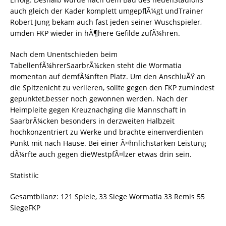
auch gleich der Kader komplett umgepflÃ¼gt undTrainer
Robert Jung bekam auch fast jeden seiner Wuschspieler,
umden FKP wieder in hÃ¶here Gefilde zufÃ¼hren.
Nach dem Unentschieden beim
TabellenfÃ¼hrerSaarbrÃ¼cken steht die Wormatia
momentan auf demfÃ¼nften Platz. Um den AnschluÃŸ an
die Spitzenicht zu verlieren, sollte gegen den FKP zumindest
gepunktet,besser noch gewonnen werden. Nach der
Heimpleite gegen Kreuznachging die Mannschaft in
SaarbrÃ¼cken besonders in derzweiten Halbzeit
hochkonzentriert zu Werke und brachte einenverdienten
Punkt mit nach Hause. Bei einer Ã¤hnlichstarken Leistung
dÃ¼rfte auch gegen dieWestpfÃ¤lzer etwas drin sein.
Statistik:
Gesamtbilanz: 121 Spiele, 33 Siege Wormatia 33 Remis 55
SiegeFKP