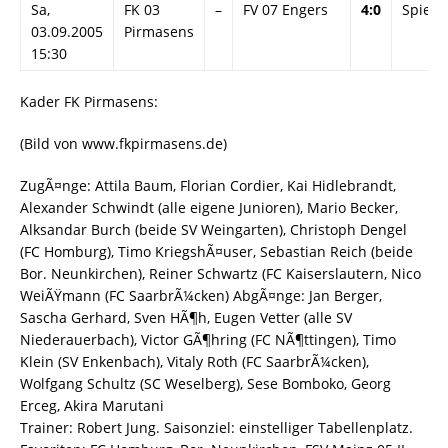
Sa,
FK 03
–
FV 07 Engers
4:0
Spielin
03.09.2005
Pirmasens
15:30
Kader FK Pirmasens:
(Bild von www.fkpirmasens.de)
ZugÃ¤nge: Attila Baum, Florian Cordier, Kai Hidlebrandt,
Alexander Schwindt (alle eigene Junioren), Mario Becker,
Alksandar Burch (beide SV Weingarten), Christoph Dengel
(FC Homburg), Timo KriegshÃ¤user, Sebastian Reich (beide
Bor. Neunkirchen), Reiner Schwartz (FC Kaiserslautern, Nico
WeiÃŸmann (FC SaarbrÃ¼cken) AbgÃ¤nge: Jan Berger,
Sascha Gerhard, Sven HÃ¶h, Eugen Vetter (alle SV
Niederauerbach), Victor GÃ¶hring (FC NÃ¶ttingen), Timo
Klein (SV Enkenbach), Vitaly Roth (FC SaarbrÃ¼cken),
Wolfgang Schultz (SC Weselberg), Sese Bomboko, Georg
Erceg, Akira Marutani
Trainer: Robert Jung. Saisonziel: einstelliger Tabellenplatz.