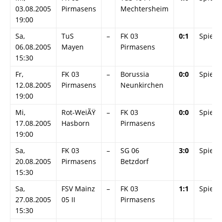
03.08.2005
Pirmasens
Mechtersheim
19:00
Sa,
TuS
–
FK 03
0:1
Spielin
06.08.2005
Mayen
Pirmasens
15:30
Fr,
FK 03
–
Borussia
0:0
Spielin
12.08.2005
Pirmasens
Neunkirchen
19:00
Mi,
Rot-WeiÃŸ
–
FK 03
0:0
Spielin
17.08.2005
Hasborn
Pirmasens
19:00
Sa,
FK 03
–
SG 06
3:0
Spielin
20.08.2005
Pirmasens
Betzdorf
15:30
Sa,
FSV Mainz
–
FK 03
1:1
Spielin
27.08.2005
05 II
Pirmasens
15:30