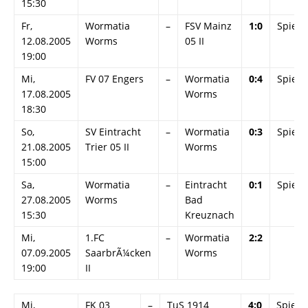
15:30
Fr,
Wormatia
–
FSV Mainz
1:0
Spieli
12.08.2005
Worms
05 II
19:00
Mi,
FV 07 Engers
–
Wormatia
0:4
Spieli
17.08.2005
Worms
18:30
So,
SV Eintracht
–
Wormatia
0:3
Spieli
21.08.2005
Trier 05 II
Worms
15:00
Sa,
Wormatia
–
Eintracht
0:1
Spieli
27.08.2005
Worms
Bad
15:30
Kreuznach
Mi,
1.FC
–
Wormatia
2:2
07.09.2005
SaarbrÃ¼cken
Worms
19:00
II
Mi,
FK 03
–
TuS 1914
4:0
Spielin