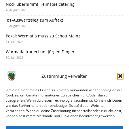
Nock übernimmt Heimspielcatering
4. August 2026
4:1-Auswärtssieg zum Auftakt
1. August 2026
Pokal: Wormatia muss zu Schott Mainz
31. Juli 2026
Wormatia trauert um Jürgen Dinger
30. Juli 2026
Deine Spielminute: 89+1
28. Juli 2026
Zustimmung verwalten
Neuer Rückensponsor
28. Juli 2026
Um dir ein optimales Erlebnis zu bieten, verwenden wir Technologien wie
Cookies, um Geräteinformationen zu speichern und/oder darauf
Neue Podcast-Folge: So tickt Björn!
zuzugreifen. Wenn du diesen Technologien zustimmst, können wir Daten
27. Juli 2026
wie das Surfverhalten oder eindeutige IDs auf dieser Website
verarbeiten. Wenn du deine Zustimmung nicht erteilst oder zurückziehst,
Eindrücke vom Stadionfest
können bestimmte Merkmale und Funktionen beeinträchtigt werden.
27. Juli 2026