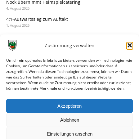
Nock übernimmt Heimspielcatering
4. August 2026
4:1-Auswärtssieg zum Auftakt
1. August 2026
Pokal: Wormatia muss zu Schott Mainz
31. Juli 2026
Zustimmung verwalten
Wormatia trauert um Jürgen Dinger
30. Juli 2026
Um dir ein optimales Erlebnis zu bieten, verwenden wir Technologien wie
Cookies, um Geräteinformationen zu speichern und/oder darauf
Deine Spielminute: 89+1
zuzugreifen. Wenn du diesen Technologien zustimmst, können wir Daten
28. Juli 2026
wie das Surfverhalten oder eindeutige IDs auf dieser Website
verarbeiten. Wenn du deine Zustimmung nicht erteilst oder zurückziehst,
Neuer Rückensponsor
können bestimmte Merkmale und Funktionen beeinträchtigt werden.
28. Juli 2026
Neue Podcast-Folge: So tickt Björn!
Akzeptieren
27. Juli 2026
Ablehnen
Einstellungen ansehen