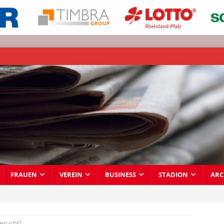
FRAUEN
VEREIN
BUSINESS
STADION
ARC
esucht!