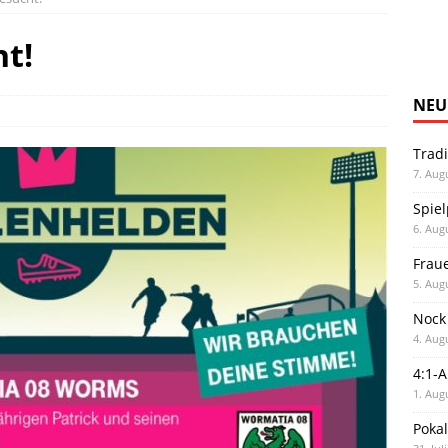
ht!
NEU
Trad
7. Aug
Spiel
6. Aug
Frau
5. Aug
Nock
4. Aug
4:1-
1. Aug
Poka