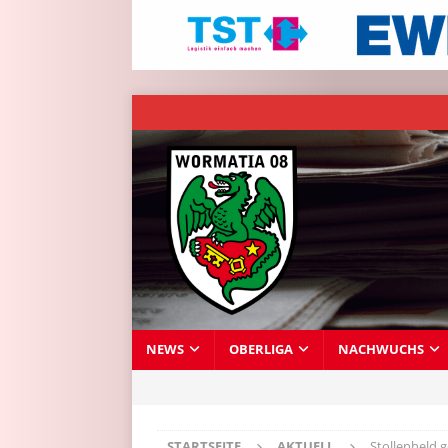
NEWS
OBERLIGA
NACHWUCHS
STARTSEITE
AKTUELL
Stollenheld g