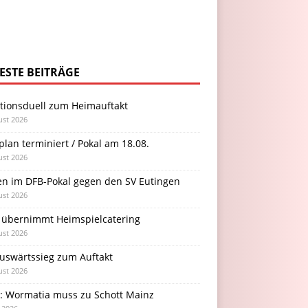
ESTE BEITRÄGE
itionsduell zum Heimauftakt
ust 2026
plan terminiert / Pokal am 18.08.
ust 2026
en im DFB-Pokal gegen den SV Eutingen
ust 2026
 übernimmt Heimspielcatering
ust 2026
Auswärtssieg zum Auftakt
ust 2026
l: Wormatia muss zu Schott Mainz