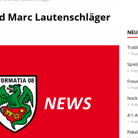
nd Marc Lautenschläger
NEU
Trad
7. Aug
Spiel
6. Aug
Frau
5. Aug
Nock
4. Aug
4:1-
1. Aug
Poka