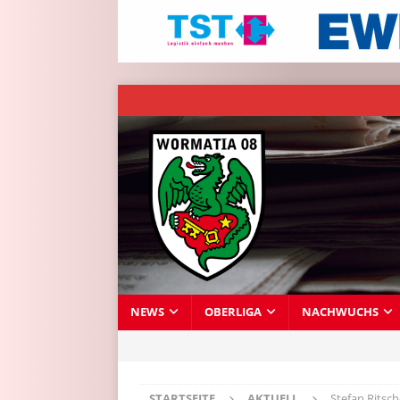
NEWS
OBERLIGA
NACHWUCHS
STARTSEITE
AKTUELL
Stefan Ritsc