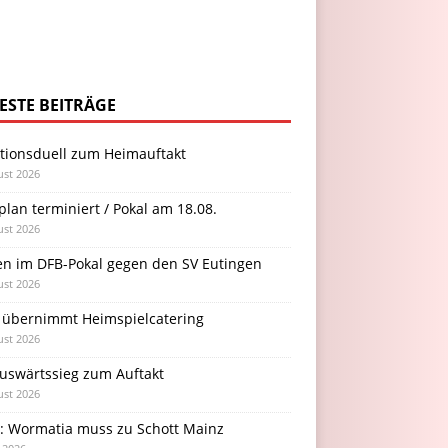
ESTE BEITRÄGE
itionsduell zum Heimauftakt
ust 2026
plan terminiert / Pokal am 18.08.
ust 2026
en im DFB-Pokal gegen den SV Eutingen
ust 2026
 übernimmt Heimspielcatering
ust 2026
Auswärtssieg zum Auftakt
ust 2026
l: Wormatia muss zu Schott Mainz