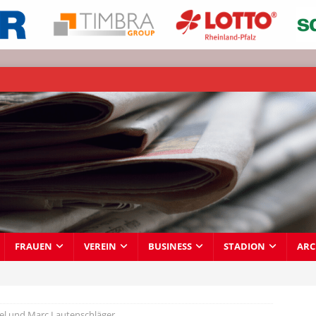
FRAUEN
VEREIN
BUSINESS
STADION
ARC
hel und Marc Lautenschläger