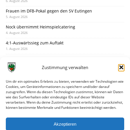
6. August 2026
Frauen im DFB-Pokal gegen den SV Eutingen
5. August 2026
Nock übernimmt Heimspielcatering
4. August 2026
4:1-Auswärtssieg zum Auftakt
1. August 2026
Pokal: Wormatia muss zu Schott Mainz
31. Juli 2026
Zustimmung verwalten
Wormatia trauert um Jürgen Dinger
30. Juli 2026
Um dir ein optimales Erlebnis zu bieten, verwenden wir Technologien wie
Cookies, um Geräteinformationen zu speichern und/oder darauf
Deine Spielminute: 89+1
zuzugreifen. Wenn du diesen Technologien zustimmst, können wir Daten
28. Juli 2026
wie das Surfverhalten oder eindeutige IDs auf dieser Website
verarbeiten. Wenn du deine Zustimmung nicht erteilst oder zurückziehst,
Neuer Rückensponsor
können bestimmte Merkmale und Funktionen beeinträchtigt werden.
28. Juli 2026
Neue Podcast-Folge: So tickt Björn!
Akzeptieren
27. Juli 2026