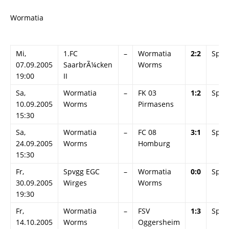
Wormatia
Mi,
1.FC
–
Wormatia
2:2
Spiel
07.09.2005
SaarbrÃ¼cken
Worms
19:00
II
Sa,
Wormatia
–
FK 03
1:2
Spiel
10.09.2005
Worms
Pirmasens
15:30
Sa,
Wormatia
–
FC 08
3:1
Spiel
24.09.2005
Worms
Homburg
15:30
Fr,
Spvgg EGC
–
Wormatia
0:0
Spiel
30.09.2005
Wirges
Worms
19:30
Fr,
Wormatia
–
FSV
1:3
Spiel
14.10.2005
Worms
Oggersheim