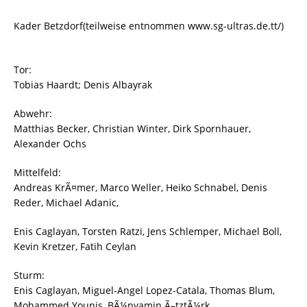
Kader Betzdorf(teilweise entnommen www.sg-ultras.de.tt/)
Tor:
Tobias Haardt; Denis Albayrak
Abwehr:
Matthias Becker, Christian Winter, Dirk Spornhauer,
Alexander Ochs
Mittelfeld:
Andreas KrÃ¤mer, Marco Weller, Heiko Schnabel, Denis
Reder, Michael Adanic,
Enis Caglayan, Torsten Ratzi, Jens Schlemper, Michael Boll,
Kevin Kretzer, Fatih Ceylan
Sturm:
Enis Caglayan, Miguel-Angel Lopez-Catala, Thomas Blum,
Mohammed Younis, BÃ¼nyamin Ã–tztÃ¼rk