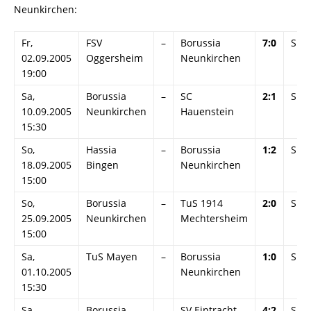
Neunkirchen:
Fr,
FSV
–
Borussia
7:0
Spie
02.09.2005
Oggersheim
Neunkirchen
19:00
Sa,
Borussia
–
SC
2:1
Spie
10.09.2005
Neunkirchen
Hauenstein
15:30
So,
Hassia
–
Borussia
1:2
Spie
18.09.2005
Bingen
Neunkirchen
15:00
So,
Borussia
–
TuS 1914
2:0
Spie
25.09.2005
Neunkirchen
Mechtersheim
15:00
Sa,
TuS Mayen
–
Borussia
1:0
Spie
01.10.2005
Neunkirchen
15:30
Sa,
Borussia
–
SV Eintracht
4:2
Spie