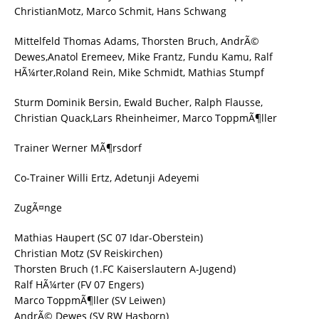
ChristianMotz, Marco Schmit, Hans Schwang
Mittelfeld Thomas Adams, Thorsten Bruch, AndrÃ©
Dewes,Anatol Eremeev, Mike Frantz, Fundu Kamu, Ralf
HÃ¼rter,Roland Rein, Mike Schmidt, Mathias Stumpf
Sturm Dominik Bersin, Ewald Bucher, Ralph Flausse,
Christian Quack,Lars Rheinheimer, Marco ToppmÃ¶ller
Trainer Werner MÃ¶rsdorf
Co-Trainer Willi Ertz, Adetunji Adeyemi
ZugÃ¤nge
Mathias Haupert (SC 07 Idar-Oberstein)
Christian Motz (SV Reiskirchen)
Thorsten Bruch (1.FC Kaiserslautern A-Jugend)
Ralf HÃ¼rter (FV 07 Engers)
Marco ToppmÃ¶ller (SV Leiwen)
AndrÃ© Dewes (SV RW Hasborn)