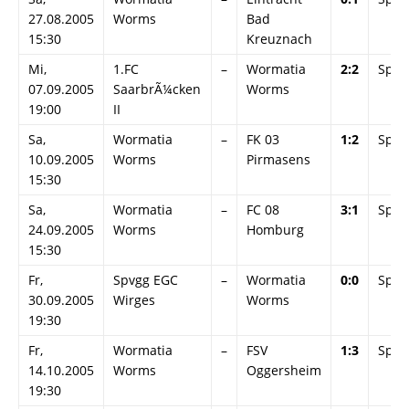
27.08.2005
Worms
Bad
15:30
Kreuznach
Mi,
1.FC
–
Wormatia
2:2
Spiel
07.09.2005
SaarbrÃ¼cken
Worms
19:00
II
Sa,
Wormatia
–
FK 03
1:2
Spiel
10.09.2005
Worms
Pirmasens
15:30
Sa,
Wormatia
–
FC 08
3:1
Spiel
24.09.2005
Worms
Homburg
15:30
Fr,
Spvgg EGC
–
Wormatia
0:0
Spiel
30.09.2005
Wirges
Worms
19:30
Fr,
Wormatia
–
FSV
1:3
Spiel
14.10.2005
Worms
Oggersheim
19:30