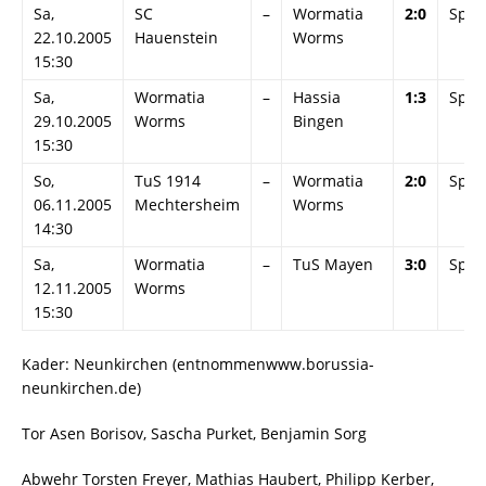
Sa,
SC
–
Wormatia
2:0
Spiel
22.10.2005
Hauenstein
Worms
15:30
Sa,
Wormatia
–
Hassia
1:3
Spiel
29.10.2005
Worms
Bingen
15:30
So,
TuS 1914
–
Wormatia
2:0
Spiel
06.11.2005
Mechtersheim
Worms
14:30
Sa,
Wormatia
–
TuS Mayen
3:0
Spiel
12.11.2005
Worms
15:30
Kader: Neunkirchen (entnommenwww.borussia-
neunkirchen.de)
Tor Asen Borisov, Sascha Purket, Benjamin Sorg
Abwehr Torsten Freyer, Mathias Haubert, Philipp Kerber,