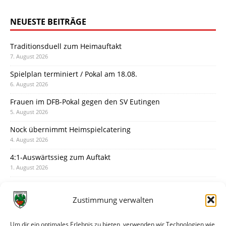
NEUESTE BEITRÄGE
Traditionsduell zum Heimauftakt
7. August 2026
Spielplan terminiert / Pokal am 18.08.
6. August 2026
Frauen im DFB-Pokal gegen den SV Eutingen
5. August 2026
Nock übernimmt Heimspielcatering
4. August 2026
4:1-Auswärtssieg zum Auftakt
1. August 2026
Pokal: Wormatia muss zu Schott Mainz
31. Juli 2026
Zustimmung verwalten
Wormatia trauert um Jürgen Dinger
30. Juli 2026
Um dir ein optimales Erlebnis zu bieten, verwenden wir Technologien wie