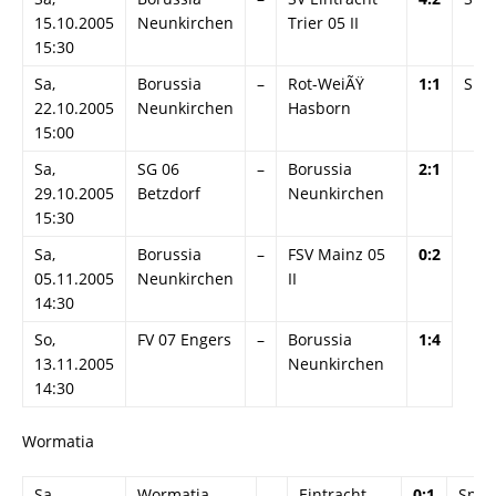
15.10.2005
Neunkirchen
Trier 05 II
15:30
Sa,
Borussia
–
Rot-WeiÃŸ
1:1
Spie
22.10.2005
Neunkirchen
Hasborn
15:00
Sa,
SG 06
–
Borussia
2:1
29.10.2005
Betzdorf
Neunkirchen
15:30
Sa,
Borussia
–
FSV Mainz 05
0:2
05.11.2005
Neunkirchen
II
14:30
So,
FV 07 Engers
–
Borussia
1:4
13.11.2005
Neunkirchen
14:30
Wormatia
Sa,
Wormatia
–
Eintracht
0:1
Spiel