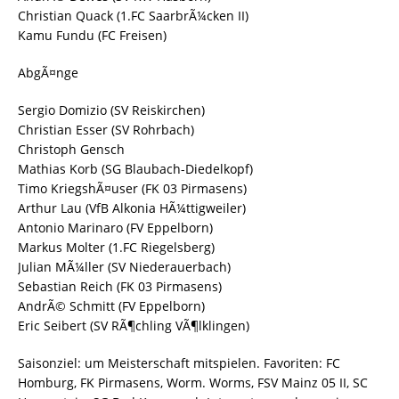
Christian Quack (1.FC SaarbrÃ¼cken II)
Kamu Fundu (FC Freisen)
AbgÃ¤nge
Sergio Domizio (SV Reiskirchen)
Christian Esser (SV Rohrbach)
Christoph Gensch
Mathias Korb (SG Blaubach-Diedelkopf)
Timo KriegshÃ¤user (FK 03 Pirmasens)
Arthur Lau (VfB Alkonia HÃ¼ttigweiler)
Antonio Marinaro (FV Eppelborn)
Markus Molter (1.FC Riegelsberg)
Julian MÃ¼ller (SV Niederauerbach)
Sebastian Reich (FK 03 Pirmasens)
AndrÃ© Schmitt (FV Eppelborn)
Eric Seibert (SV RÃ¶chling VÃ¶lklingen)
Saisonziel: um Meisterschaft mitspielen. Favoriten: FC
Homburg, FK Pirmasens, Worm. Worms, FSV Mainz 05 II, SC