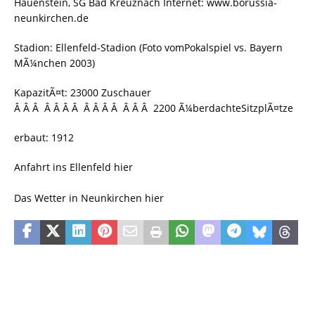
Hauenstein, SG Bad Kreuznach Internet: www.borussia-
neunkirchen.de
Stadion: Ellenfeld-Stadion (Foto vomPokalspiel vs. Bayern
MÃ¼nchen 2003)
KapazitÃ¤t: 23000 Zuschauer
Â Â Â Â Â Â Â Â Â Â Â Â Â Â 2200 Ã¼berdachteSitzplÃ¤tze
erbaut: 1912
Anfahrt ins Ellenfeld hier
Das Wetter in Neunkirchen hier