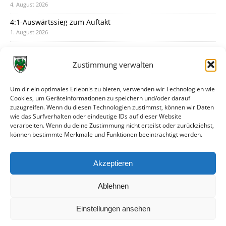
4. August 2026
4:1-Auswärtssieg zum Auftakt
1. August 2026
Pokal: Wormatia muss zu Schott Mainz
31. Juli 2026
Zustimmung verwalten
Wormatia trauert um Jürgen Dinger
30. Juli 2026
Um dir ein optimales Erlebnis zu bieten, verwenden wir Technologien wie
Cookies, um Geräteinformationen zu speichern und/oder darauf
Deine Spielminute: 89+1
zuzugreifen. Wenn du diesen Technologien zustimmst, können wir Daten
28. Juli 2026
wie das Surfverhalten oder eindeutige IDs auf dieser Website
verarbeiten. Wenn du deine Zustimmung nicht erteilst oder zurückziehst,
Neuer Rückensponsor
können bestimmte Merkmale und Funktionen beeinträchtigt werden.
28. Juli 2026
Neue Podcast-Folge: So tickt Björn!
Akzeptieren
27. Juli 2026
Ablehnen
Einstellungen ansehen