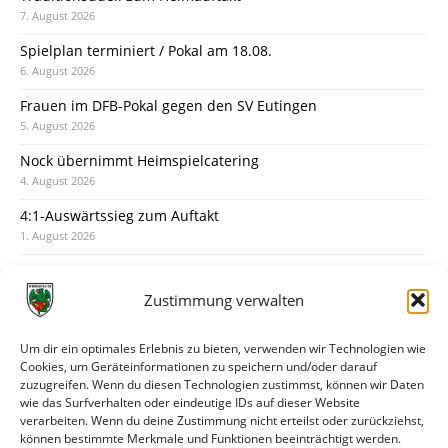
7. August 2026
Spielplan terminiert / Pokal am 18.08.
6. August 2026
Frauen im DFB-Pokal gegen den SV Eutingen
5. August 2026
Nock übernimmt Heimspielcatering
4. August 2026
4:1-Auswärtssieg zum Auftakt
1. August 2026
Pokal: Wormatia muss zu Schott Mainz
31. Juli 2026
Zustimmung verwalten
Wormatia trauert um Jürgen Dinger
30. Juli 2026
Um dir ein optimales Erlebnis zu bieten, verwenden wir Technologien wie
Cookies, um Geräteinformationen zu speichern und/oder darauf
Deine Spielminute: 89+1
zuzugreifen. Wenn du diesen Technologien zustimmst, können wir Daten
28. Juli 2026
wie das Surfverhalten oder eindeutige IDs auf dieser Website
verarbeiten. Wenn du deine Zustimmung nicht erteilst oder zurückziehst,
Neuer Rückensponsor
können bestimmte Merkmale und Funktionen beeinträchtigt werden.