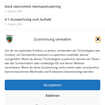
Nock übernimmt Heimspielcatering
4. August 2026
4:1-Auswärtssieg zum Auftakt
1. August 2026
Pokal: Wormatia muss zu Schott Mainz
31. Juli 2026
Zustimmung verwalten
Wormatia trauert um Jürgen Dinger
30. Juli 2026
Um dir ein optimales Erlebnis zu bieten, verwenden wir Technologien wie
Cookies, um Geräteinformationen zu speichern und/oder darauf
Deine Spielminute: 89+1
zuzugreifen. Wenn du diesen Technologien zustimmst, können wir Daten
28. Juli 2026
wie das Surfverhalten oder eindeutige IDs auf dieser Website
verarbeiten. Wenn du deine Zustimmung nicht erteilst oder zurückziehst,
Neuer Rückensponsor
können bestimmte Merkmale und Funktionen beeinträchtigt werden.
28. Juli 2026
Neue Podcast-Folge: So tickt Björn!
Akzeptieren
27. Juli 2026
Ablehnen