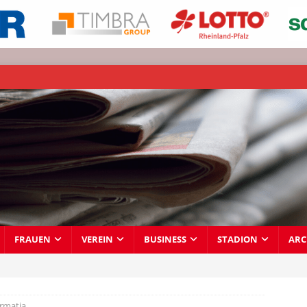
FRAUEN
VEREIN
BUSINESS
STADION
ARC
rmatia