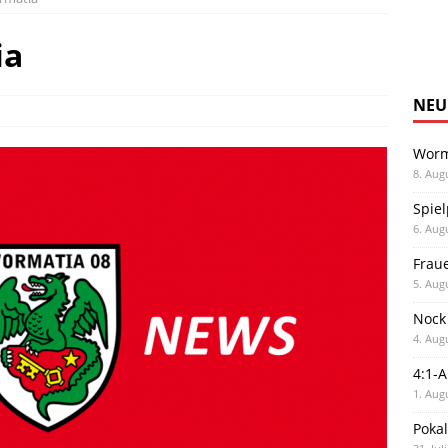
ia
NEU
Worm
8. Aug
Spiel
6. Aug
Frau
5. Aug
Nock
4. Aug
4:1-
1. Aug
Poka