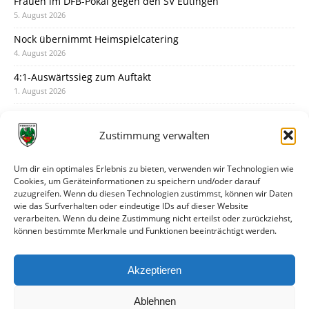
Frauen im DFB-Pokal gegen den SV Eutingen
5. August 2026
Nock übernimmt Heimspielcatering
4. August 2026
4:1-Auswärtssieg zum Auftakt
1. August 2026
Pokal: Wormatia muss zu Schott Mainz
31. Juli 2026
Zustimmung verwalten
Wormatia trauert um Jürgen Dinger
30. Juli 2026
Um dir ein optimales Erlebnis zu bieten, verwenden wir Technologien wie
Cookies, um Geräteinformationen zu speichern und/oder darauf
Deine Spielminute: 89+1
zuzugreifen. Wenn du diesen Technologien zustimmst, können wir Daten
28. Juli 2026
wie das Surfverhalten oder eindeutige IDs auf dieser Website
verarbeiten. Wenn du deine Zustimmung nicht erteilst oder zurückziehst,
Neuer Rückensponsor
können bestimmte Merkmale und Funktionen beeinträchtigt werden.
28. Juli 2026
Neue Podcast-Folge: So tickt Björn!
Akzeptieren
27. Juli 2026
Ablehnen