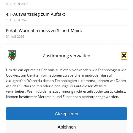
4. August 2026
4:1-Auswärtssieg zum Auftakt
1. August 2026
Pokal: Wormatia muss zu Schott Mainz
31. Juli 2026
Wormatia trauert um Jürgen Dinger
30. Juli 2026
Zustimmung verwalten
Deine Spielminute: 89+1
28. Juli 2026
Um dir ein optimales Erlebnis zu bieten, verwenden wir Technologien wie
Cookies, um Geräteinformationen zu speichern und/oder darauf
Neuer Rückensponsor
zuzugreifen. Wenn du diesen Technologien zustimmst, können wir Daten
28. Juli 2026
wie das Surfverhalten oder eindeutige IDs auf dieser Website
verarbeiten. Wenn du deine Zustimmung nicht erteilst oder zurückziehst,
Neue Podcast-Folge: So tickt Björn!
können bestimmte Merkmale und Funktionen beeinträchtigt werden.
27. Juli 2026
Eindrücke vom Stadionfest
Akzeptieren
27. Juli 2026
Ablehnen