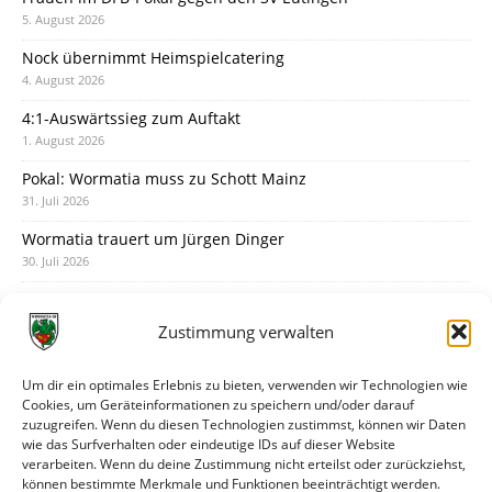
5. August 2026
Nock übernimmt Heimspielcatering
4. August 2026
4:1-Auswärtssieg zum Auftakt
1. August 2026
Pokal: Wormatia muss zu Schott Mainz
31. Juli 2026
Wormatia trauert um Jürgen Dinger
30. Juli 2026
Deine Spielminute: 89+1
28. Juli 2026
Zustimmung verwalten
Neuer Rückensponsor
28. Juli 2026
Um dir ein optimales Erlebnis zu bieten, verwenden wir Technologien wie
Cookies, um Geräteinformationen zu speichern und/oder darauf
Neue Podcast-Folge: So tickt Björn!
zuzugreifen. Wenn du diesen Technologien zustimmst, können wir Daten
27. Juli 2026
wie das Surfverhalten oder eindeutige IDs auf dieser Website
verarbeiten. Wenn du deine Zustimmung nicht erteilst oder zurückziehst,
Eindrücke vom Stadionfest
können bestimmte Merkmale und Funktionen beeinträchtigt werden.