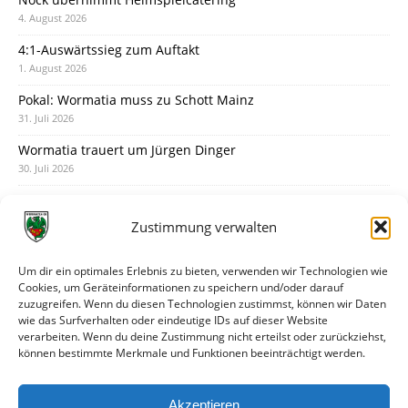
4. August 2026
4:1-Auswärtssieg zum Auftakt
1. August 2026
Pokal: Wormatia muss zu Schott Mainz
31. Juli 2026
Wormatia trauert um Jürgen Dinger
30. Juli 2026
Deine Spielminute: 89+1
28. Juli 2026
Zustimmung verwalten
Neuer Rückensponsor
28. Juli 2026
Um dir ein optimales Erlebnis zu bieten, verwenden wir Technologien wie
Cookies, um Geräteinformationen zu speichern und/oder darauf
Neue Podcast-Folge: So tickt Björn!
zuzugreifen. Wenn du diesen Technologien zustimmst, können wir Daten
27. Juli 2026
wie das Surfverhalten oder eindeutige IDs auf dieser Website
verarbeiten. Wenn du deine Zustimmung nicht erteilst oder zurückziehst,
Eindrücke vom Stadionfest
können bestimmte Merkmale und Funktionen beeinträchtigt werden.
27. Juli 2026
Unterhaltsamer Abschlusstest mit später Niederlage
Akzeptieren