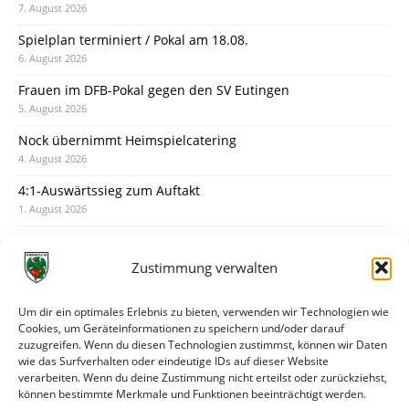
7. August 2026
Spielplan terminiert / Pokal am 18.08.
6. August 2026
Frauen im DFB-Pokal gegen den SV Eutingen
5. August 2026
Nock übernimmt Heimspielcatering
4. August 2026
4:1-Auswärtssieg zum Auftakt
1. August 2026
Pokal: Wormatia muss zu Schott Mainz
31. Juli 2026
Zustimmung verwalten
Wormatia trauert um Jürgen Dinger
30. Juli 2026
Um dir ein optimales Erlebnis zu bieten, verwenden wir Technologien wie
Cookies, um Geräteinformationen zu speichern und/oder darauf
Deine Spielminute: 89+1
zuzugreifen. Wenn du diesen Technologien zustimmst, können wir Daten
28. Juli 2026
wie das Surfverhalten oder eindeutige IDs auf dieser Website
verarbeiten. Wenn du deine Zustimmung nicht erteilst oder zurückziehst,
Neuer Rückensponsor
können bestimmte Merkmale und Funktionen beeinträchtigt werden.