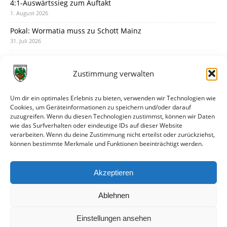
4:1-Auswärtssieg zum Auftakt
1. August 2026
Pokal: Wormatia muss zu Schott Mainz
31. Juli 2026
Wormatia trauert um Jürgen Dinger
30. Juli 2026
Zustimmung verwalten
Deine Spielminute: 89+1
28. Juli 2026
Um dir ein optimales Erlebnis zu bieten, verwenden wir Technologien wie
Cookies, um Geräteinformationen zu speichern und/oder darauf
Neuer Rückensponsor
zuzugreifen. Wenn du diesen Technologien zustimmst, können wir Daten
28. Juli 2026
wie das Surfverhalten oder eindeutige IDs auf dieser Website
verarbeiten. Wenn du deine Zustimmung nicht erteilst oder zurückziehst,
Neue Podcast-Folge: So tickt Björn!
können bestimmte Merkmale und Funktionen beeinträchtigt werden.
27. Juli 2026
Eindrücke vom Stadionfest
Akzeptieren
27. Juli 2026
Ablehnen
Einstellungen ansehen