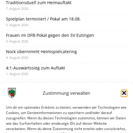
Traditionsduell zum Heimauftakt
7. August 2026
Spielplan terminiert / Pokal am 18.08.
6. August 2026
Frauen im DFB-Pokal gegen den SV Eutingen
5. August 2026
Nock übernimmt Heimspielcatering
4. August 2026
4:1-Auswärtssieg zum Auftakt
1. August 2026
Pokal: Wormatia muss zu Schott Mainz
31. Juli 2026
Zustimmung verwalten
Wormatia trauert um Jürgen Dinger
30. Juli 2026
Um dir ein optimales Erlebnis zu bieten, verwenden wir Technologien wie
Cookies, um Geräteinformationen zu speichern und/oder darauf
Deine Spielminute: 89+1
zuzugreifen. Wenn du diesen Technologien zustimmst, können wir Daten
28. Juli 2026
wie das Surfverhalten oder eindeutige IDs auf dieser Website
verarbeiten. Wenn du deine Zustimmung nicht erteilst oder zurückziehst,