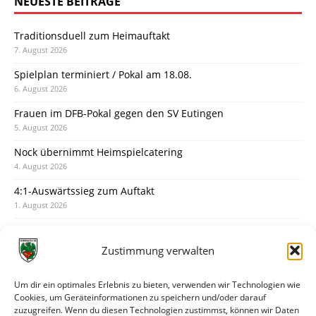
NEUESTE BEITRÄGE
Traditionsduell zum Heimauftakt
7. August 2026
Spielplan terminiert / Pokal am 18.08.
6. August 2026
Frauen im DFB-Pokal gegen den SV Eutingen
5. August 2026
Nock übernimmt Heimspielcatering
4. August 2026
4:1-Auswärtssieg zum Auftakt
1. August 2026
Pokal: Wormatia muss zu Schott Mainz
31. Juli 2026
Zustimmung verwalten
Wormatia trauert um Jürgen Dinger
30. Juli 2026
Um dir ein optimales Erlebnis zu bieten, verwenden wir Technologien wie
Cookies, um Geräteinformationen zu speichern und/oder darauf
Deine Spielminute: 89+1
zuzugreifen. Wenn du diesen Technologien zustimmst, können wir Daten