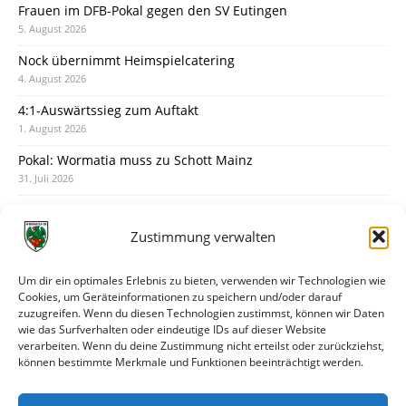
Frauen im DFB-Pokal gegen den SV Eutingen
5. August 2026
Nock übernimmt Heimspielcatering
4. August 2026
4:1-Auswärtssieg zum Auftakt
1. August 2026
Pokal: Wormatia muss zu Schott Mainz
31. Juli 2026
Wormatia trauert um Jürgen Dinger
30. Juli 2026
Zustimmung verwalten
Deine Spielminute: 89+1
28. Juli 2026
Um dir ein optimales Erlebnis zu bieten, verwenden wir Technologien wie
Cookies, um Geräteinformationen zu speichern und/oder darauf
Neuer Rückensponsor
zuzugreifen. Wenn du diesen Technologien zustimmst, können wir Daten
28. Juli 2026
wie das Surfverhalten oder eindeutige IDs auf dieser Website
verarbeiten. Wenn du deine Zustimmung nicht erteilst oder zurückziehst,
Neue Podcast-Folge: So tickt Björn!
können bestimmte Merkmale und Funktionen beeinträchtigt werden.
27. Juli 2026