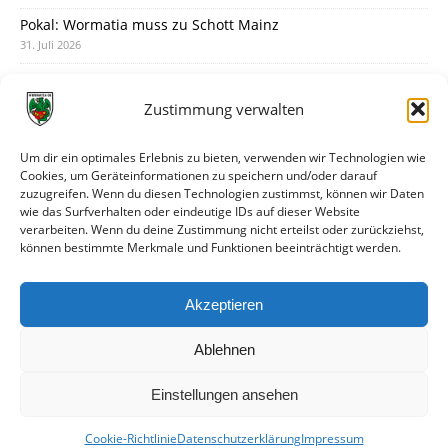
Pokal: Wormatia muss zu Schott Mainz
31. Juli 2026
Wormatia trauert um Jürgen Dinger
30. Juli 2026
Zustimmung verwalten
Deine Spielminute: 89+1
28. Juli 2026
Um dir ein optimales Erlebnis zu bieten, verwenden wir Technologien wie
Cookies, um Geräteinformationen zu speichern und/oder darauf
Neuer Rückensponsor
zuzugreifen. Wenn du diesen Technologien zustimmst, können wir Daten
28. Juli 2026
wie das Surfverhalten oder eindeutige IDs auf dieser Website
verarbeiten. Wenn du deine Zustimmung nicht erteilst oder zurückziehst,
Neue Podcast-Folge: So tickt Björn!
können bestimmte Merkmale und Funktionen beeinträchtigt werden.
27. Juli 2026
Eindrücke vom Stadionfest
Akzeptieren
27. Juli 2026
Ablehnen
Einstellungen ansehen
Cookie-Richtlinie
Datenschutzerklärung
Impressum
© VfR Wormatia Worms