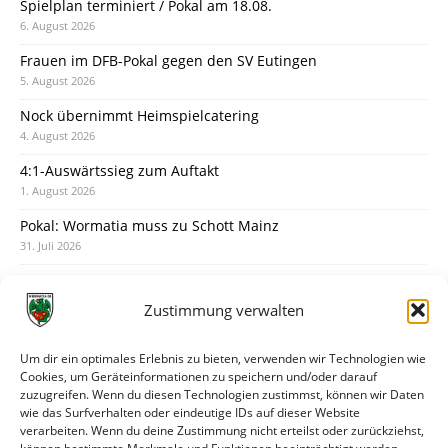
Spielplan terminiert / Pokal am 18.08.
6. August 2026
Frauen im DFB-Pokal gegen den SV Eutingen
5. August 2026
Nock übernimmt Heimspielcatering
4. August 2026
4:1-Auswärtssieg zum Auftakt
1. August 2026
Pokal: Wormatia muss zu Schott Mainz
31. Juli 2026
Wormatia trauert um Jürgen Dinger
30. Juli 2026
Zustimmung verwalten
Deine Spielminute: 89+1
28. Juli 2026
Um dir ein optimales Erlebnis zu bieten, verwenden wir Technologien wie
Cookies, um Geräteinformationen zu speichern und/oder darauf
Neuer Rückensponsor
zuzugreifen. Wenn du diesen Technologien zustimmst, können wir Daten
28. Juli 2026
wie das Surfverhalten oder eindeutige IDs auf dieser Website
verarbeiten. Wenn du deine Zustimmung nicht erteilst oder zurückziehst,
Neue Podcast-Folge: So tickt Björn!