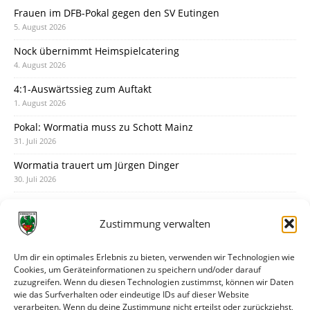
Frauen im DFB-Pokal gegen den SV Eutingen
5. August 2026
Nock übernimmt Heimspielcatering
4. August 2026
4:1-Auswärtssieg zum Auftakt
1. August 2026
Pokal: Wormatia muss zu Schott Mainz
31. Juli 2026
Wormatia trauert um Jürgen Dinger
30. Juli 2026
Deine Spielminute: 89+1
28. Juli 2026
Zustimmung verwalten
Neuer Rückensponsor
28. Juli 2026
Um dir ein optimales Erlebnis zu bieten, verwenden wir Technologien wie
Cookies, um Geräteinformationen zu speichern und/oder darauf
Neue Podcast-Folge: So tickt Björn!
zuzugreifen. Wenn du diesen Technologien zustimmst, können wir Daten
27. Juli 2026
wie das Surfverhalten oder eindeutige IDs auf dieser Website
verarbeiten. Wenn du deine Zustimmung nicht erteilst oder zurückziehst,